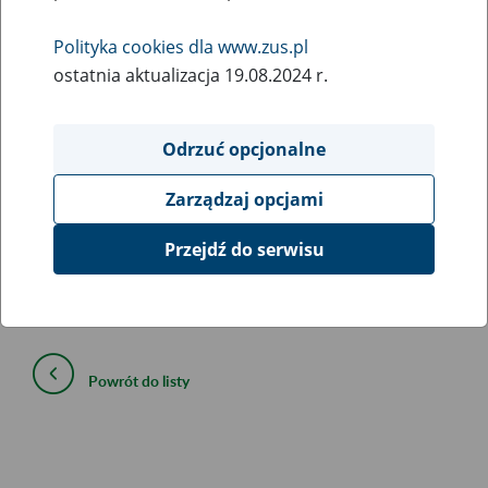
5
kwietnia
2016
Polityka cookies dla www.zus.pl
ostatnia aktualizacja 19.08.2024 r.
Zakład Ubezpieczeń Społecznych informuje, że po
pobraniu aktualizacji programu Płatnik 10.01.001
Odrzuć opcjonalne
wymagane jest ponowne uruchomienie programu.
Następnie należy zalogować się do programu Płatnik na
Zarządzaj opcjami
konto administratora i wykonać konwersję bazy danych.
Przejdź do serwisu
Zachęcamy do pobierania aktualizacji programu Płatnik
wcześniej niż w terminie składania dokumentów.
Powrót do listy