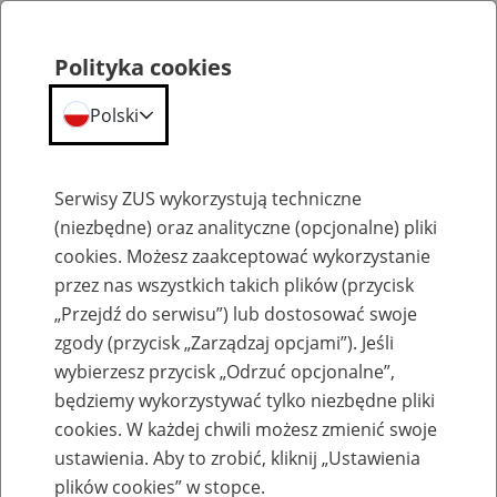
Polityka cookies
Polski
Menu
Szukaj
Serwisy ZUS wykorzystują techniczne
(niezbędne) oraz analityczne (opcjonalne) pliki
cookies. Możesz zaakceptować wykorzystanie
Komunikaty
przez nas wszystkich takich plików (przycisk
„Przejdź do serwisu”) lub dostosować swoje
zgody (przycisk „Zarządzaj opcjami”). Jeśli
wybierzesz przycisk „Odrzuć opcjonalne”,
będziemy wykorzystywać tylko niezbędne pliki
cookies. W każdej chwili możesz zmienić swoje
Aplikacje Gabinetowe – przypomnienie
ustawienia. Aby to zrobić, kliknij „Ustawienia
dla producentów o zmianach w usługach
plików cookies” w stopce.