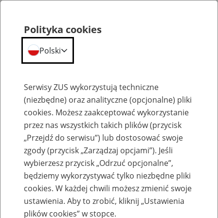
Polityka cookies
Polski
Menu
Szukaj
Serwisy ZUS wykorzystują techniczne
(niezbędne) oraz analityczne (opcjonalne) pliki
cookies. Możesz zaakceptować wykorzystanie
Aktualności
przez nas wszystkich takich plików (przycisk
„Przejdź do serwisu”) lub dostosować swoje
zgody (przycisk „Zarządzaj opcjami”). Jeśli
wybierzesz przycisk „Odrzuć opcjonalne”,
będziemy wykorzystywać tylko niezbędne pliki
cookies. W każdej chwili możesz zmienić swoje
Coraz więcej cudzoziemców objętych
ustawienia. Aby to zrobić, kliknij „Ustawienia
ubezpieczeniem społecznym
plików cookies” w stopce.