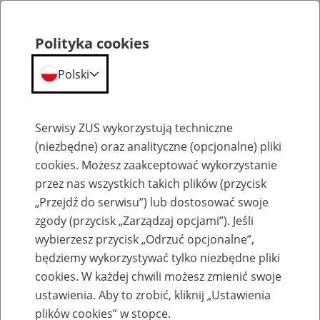
Polityka cookies
Polski
Menu
Szukaj
Serwisy ZUS wykorzystują techniczne
(niezbędne) oraz analityczne (opcjonalne) pliki
cookies. Możesz zaakceptować wykorzystanie
Aktualności
przez nas wszystkich takich plików (przycisk
„Przejdź do serwisu”) lub dostosować swoje
zgody (przycisk „Zarządzaj opcjami”). Jeśli
wybierzesz przycisk „Odrzuć opcjonalne”,
będziemy wykorzystywać tylko niezbędne pliki
cookies. W każdej chwili możesz zmienić swoje
Firmy mogą złożyć wniosek o odroczenie
ustawienia. Aby to zrobić, kliknij „Ustawienia
płatności składek
plików cookies” w stopce.