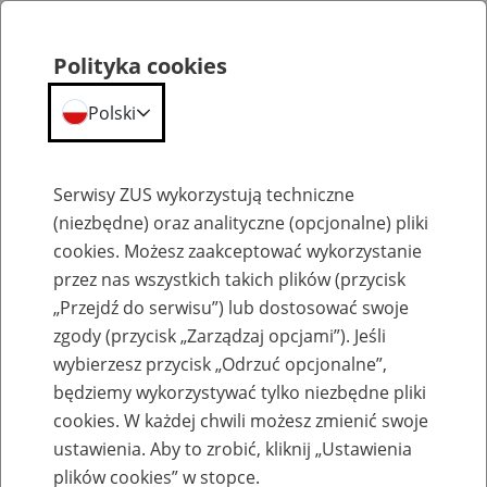
Polityka cookies
Polski
Menu
Szukaj
Serwisy ZUS wykorzystują techniczne
(niezbędne) oraz analityczne (opcjonalne) pliki
cookies. Możesz zaakceptować wykorzystanie
Komunikaty
przez nas wszystkich takich plików (przycisk
„Przejdź do serwisu”) lub dostosować swoje
zgody (przycisk „Zarządzaj opcjami”). Jeśli
wybierzesz przycisk „Odrzuć opcjonalne”,
będziemy wykorzystywać tylko niezbędne pliki
cookies. W każdej chwili możesz zmienić swoje
Informacja dla płatników składek –
ustawienia. Aby to zrobić, kliknij „Ustawienia
ułatwienia na PUE ZUS w obsłudze z e-
plików cookies” w stopce.