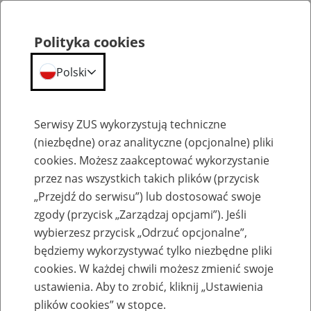
Polityka cookies
Polski
Menu
Szukaj
Serwisy ZUS wykorzystują techniczne
(niezbędne) oraz analityczne (opcjonalne) pliki
cookies. Możesz zaakceptować wykorzystanie
Komunikaty
przez nas wszystkich takich plików (przycisk
„Przejdź do serwisu”) lub dostosować swoje
zgody (przycisk „Zarządzaj opcjami”). Jeśli
wybierzesz przycisk „Odrzuć opcjonalne”,
będziemy wykorzystywać tylko niezbędne pliki
cookies. W każdej chwili możesz zmienić swoje
Informacje o bonie turystycznym na PUE
ustawienia. Aby to zrobić, kliknij „Ustawienia
ZUS są już dostępne
plików cookies” w stopce.