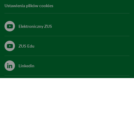
Ustawienia plików cookies
Elektroniczny ZUS
ZUS Edu
Linkedin
X
Kanał RSS
Do góry