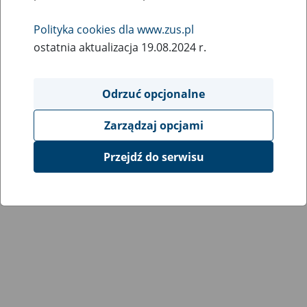
7
sierpnia
Polityka cookies dla www.zus.pl
2020
ostatnia aktualizacja 19.08.2024 r.
Na PUE ZUS są już dostępne informacje o bonie
Odrzuć opcjonalne
turystycznym. Widać zakładki [Polski Bon Turystyczny] i
[Podmiot Turystyczny]. Można też korzystać z aplikacji do
Zarządzaj opcjami
obsługi płatności (aplikacja dla recepcjonistów).
Przejdź do serwisu
Powrót do listy