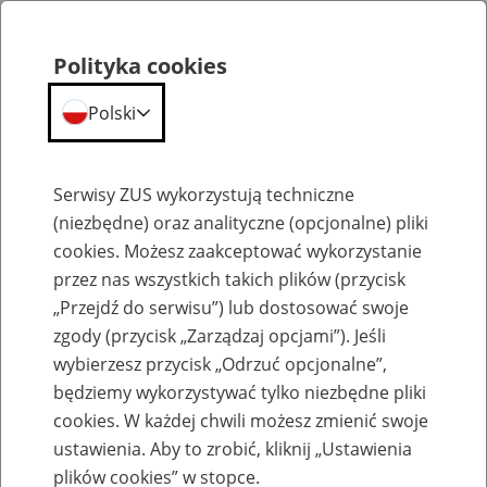
Polityka cookies
Polski
Menu
Szukaj
Serwisy ZUS wykorzystują techniczne
(niezbędne) oraz analityczne (opcjonalne) pliki
cookies. Możesz zaakceptować wykorzystanie
Komunikaty
przez nas wszystkich takich plików (przycisk
„Przejdź do serwisu”) lub dostosować swoje
zgody (przycisk „Zarządzaj opcjami”). Jeśli
wybierzesz przycisk „Odrzuć opcjonalne”,
będziemy wykorzystywać tylko niezbędne pliki
cookies. W każdej chwili możesz zmienić swoje
Komunikat Prezesa Zakładu Ubezpieczeń
ustawienia. Aby to zrobić, kliknij „Ustawienia
Społecznych z dnia 13 grudnia 2024 r. w
plików cookies” w stopce.