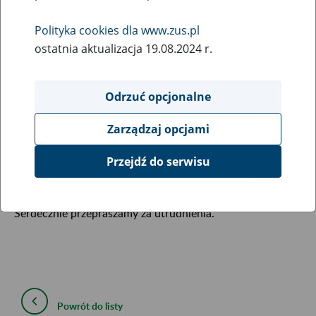
14
czerwca
Polityka cookies dla www.zus.pl
2019
ostatnia aktualizacja 19.08.2024 r.
Informujemy, że 14 czerwca (piątek) od godz. 18:00 do
Odrzuć opcjonalne
godz. 18:00 16 czerwca (niedziela) na portalu Platformy
Usług Elektronicznych z opóźnieniem mogą być
Zarządzaj opcjami
prezentowane dokumenty po ich przetworzeniu przez ZUS.
Opóźnienia mogą też występować przy przekazywaniu
Przejdź do serwisu
powiadomień SMS i email.
Serdecznie przepraszamy za utrudnienia.
Powrót do listy