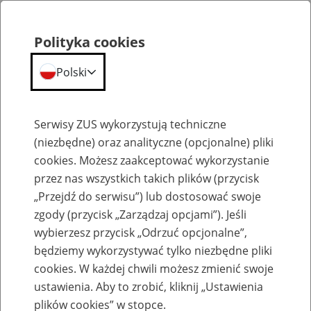
Polityka cookies
Polski
Menu
Szukaj
Serwisy ZUS wykorzystują techniczne
(niezbędne) oraz analityczne (opcjonalne) pliki
cookies. Możesz zaakceptować wykorzystanie
Komunikaty
przez nas wszystkich takich plików (przycisk
„Przejdź do serwisu”) lub dostosować swoje
zgody (przycisk „Zarządzaj opcjami”). Jeśli
wybierzesz przycisk „Odrzuć opcjonalne”,
będziemy wykorzystywać tylko niezbędne pliki
cookies. W każdej chwili możesz zmienić swoje
Ograniczenia niektórych funkcji portalu
ustawienia. Aby to zrobić, kliknij „Ustawienia
PUE ZUS od 14 do 16 czerwca
plików cookies” w stopce.