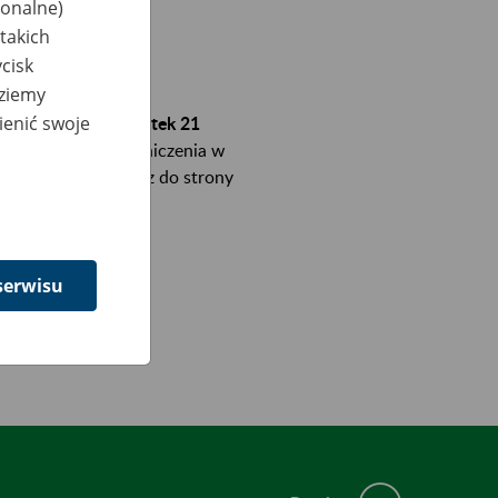
jonalne)
takich
cisk
dziemy
ienić swoje
godziny 23:00 w piątek 21
ą występować ograniczenia w
ch jego funkcji oraz do strony
serwisu