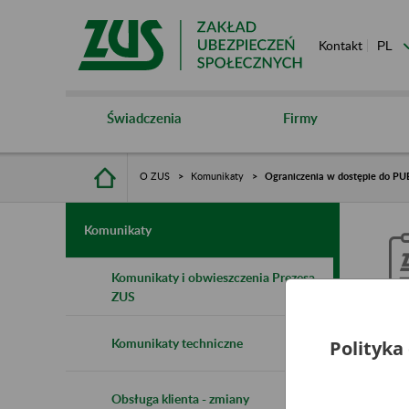
Kontakt
Świadczenia
Firmy
O ZUS
Komunikaty
Ograniczenia w dostępie do PUE
Komunikaty
Komunikaty i obwieszczenia Prezesa
ZUS
O
Komunikaty techniczne
Polityka
2
Obsługa klienta - zmiany