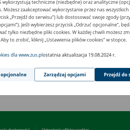
 wykorzystują techniczne (niezbędne) oraz analityczne (opc
0
grudnia
es. Możesz zaakceptować wykorzystanie przez nas wszystkich 
2018
ycisk „Przejdź do serwisu”) lub dostosować swoje zgody (przy
opcjami”). Jeśli wybierzesz przycisk „Odrzuć opcjonalne”, bę
ać tylko niezbędne pliki cookies. W każdej chwili możesz zm
wiązku z koniecznością przeprowadzenia prac serwisowych,
od 
dnia 2018 r. do godziny 06:00 w sobotę 22 grudnia 2018 r.
, mog
 Aby to zrobić, kliknij „Ustawienia plików cookies” w stopce.
tępie do portalu Platformy Usług Elektronicznych i poszczególny
.zus.pl
.
okies dla www.zus.pl
ostatnia aktualizacja 19.08.2024 r.
decznie przepraszamy za utrudnienia.
 opcjonalne
Zarządzaj opcjami
Przejdź do 
Powrót do listy
acja dostępności
Ustawienia plików cookies