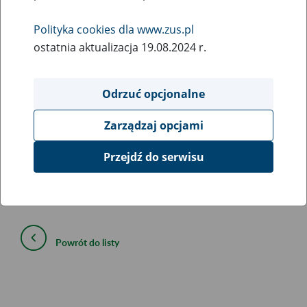
23
kwietnia
Polityka cookies dla www.zus.pl
2020
ostatnia aktualizacja 19.08.2024 r.
Informujemy, że w związku z koniecznością wykonania prac
Odrzuć opcjonalne
serwisowych
od 27 kwietnia br. (poniedziałek) od godz.
20:00 do godz. 06:00 dnia następnego
mogą występować
Zarządzaj opcjami
ograniczenia w komunikacji elektronicznej z ZUS w
programie Płatnik.
Przejdź do serwisu
Serdecznie przepraszamy za utrudnienia.
Powrót do listy