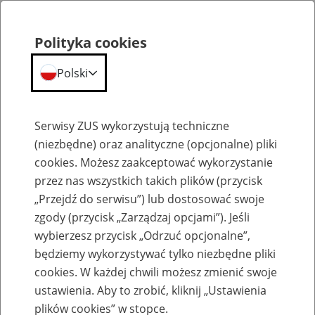
Polityka cookies
Polski
Menu
Szukaj
Serwisy ZUS wykorzystują techniczne
(niezbędne) oraz analityczne (opcjonalne) pliki
cookies. Możesz zaakceptować wykorzystanie
Komunikaty
przez nas wszystkich takich plików (przycisk
„Przejdź do serwisu”) lub dostosować swoje
zgody (przycisk „Zarządzaj opcjami”). Jeśli
wybierzesz przycisk „Odrzuć opcjonalne”,
będziemy wykorzystywać tylko niezbędne pliki
cookies. W każdej chwili możesz zmienić swoje
Ograniczenia w dostępności usług dla
ustawienia. Aby to zrobić, kliknij „Ustawienia
programu Płatnik
plików cookies” w stopce.