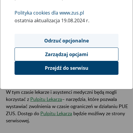
31
lipca
Polityka cookies dla www.zus.pl
2023
ostatnia aktualizacja 19.08.2024 r.
Odrzuć opcjonalne
W związku z koniecznością przeprowadzenia prac
serwisowych 31 lipca od godziny 21:30 do godziny
Zarządzaj opcjami
1:00 dnia następnego mogą wystąpić ograniczenia
w dostępie do portalu Platformy Usług
Przejdź do serwisu
Elektronicznych i poszczególnych jego funkcji.
W tym czasie lekarze i asystenci medyczni będą mogli
korzystać z
Pulpitu Lekarza
– narzędzia, które pozwala
wystawiać zwolnienia w czasie ograniczeń w działaniu PUE
ZUS. Dostęp do
Pulpitu Lekarza
będzie możliwy ze strony
serwisowej.