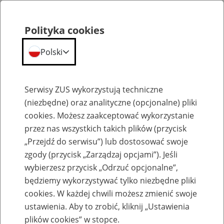
Polityka cookies
Polski
Menu
Szukaj
Serwisy ZUS wykorzystują techniczne
(niezbędne) oraz analityczne (opcjonalne) pliki
cookies. Możesz zaakceptować wykorzystanie
Komunikaty
przez nas wszystkich takich plików (przycisk
„Przejdź do serwisu”) lub dostosować swoje
zgody (przycisk „Zarządzaj opcjami”). Jeśli
wybierzesz przycisk „Odrzuć opcjonalne”,
będziemy wykorzystywać tylko niezbędne pliki
cookies. W każdej chwili możesz zmienić swoje
Ograniczenie w dostępie do portalu PUE
ustawienia. Aby to zrobić, kliknij „Ustawienia
w nocy z 31 lipca na 1 sierpnia br.
plików cookies” w stopce.