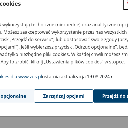
 cookies
0
sierpnia
2024
 wykorzystują techniczne (niezbędne) oraz analityczne (opc
es. Możesz zaakceptować wykorzystanie przez nas wszystkich 
wiązku z koniecznością przeprowadzenia prac serwisowy
ycisk „Przejdź do serwisu”) lub dostosować swoje zgody (przy
ziny 20:00 do godziny 23:00 wystąpią ograniczenia w do
opcjami”). Jeśli wybierzesz przycisk „Odrzuć opcjonalne”, bę
ug Elektronicznych ZUS i wszystkich jego funkcji.
ać tylko niezbędne pliki cookies. W każdej chwili możesz zm
 Aby to zrobić, kliknij „Ustawienia plików cookies” w stopce.
ym czasie lekarze i asystenci medyczni będą mogli korzystać z a
arza oraz Pulpitu Lekarza – narzędzia, które pozwala wystawiać 
okies dla www.zus.pl
ostatnia aktualizacja 19.08.2024 r.
ałaniu PUE ZUS. Dostęp do Pulpitu Lekarza będzie możliwy ze st
 opcjonalne
Zarządzaj opcjami
Przejdź do 
ym czasie dostępna będzie również aplikacja mobilna mZUS dla 
epraszamy za utrudnienia.