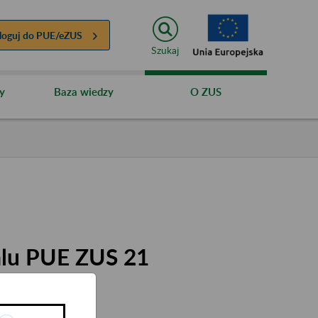
loguj do
PUE/eZUS
Szukaj
y
Baza wiedzy
O ZUS
alu PUE ZUS 21