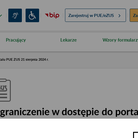
Zarejestruj w
PUE/eZUS
Za
Pracujący
Lekarze
Wzory formularz
talu PUE ZUS 21 sierpnia 2024 r.
graniczenie w dostępie do port
ierpnia 2024 r.