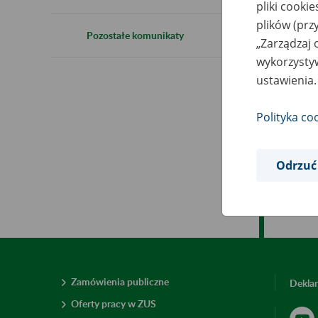
pliki cooki
1
plików (prz
Pozostałe komunikaty
„Zarządzaj 
wykorzystyw
W z
ustawienia.
god
Polityka co
Prz
Odrzuć
Zamówienia publiczne
Deklar
Oferty pracy w ZUS