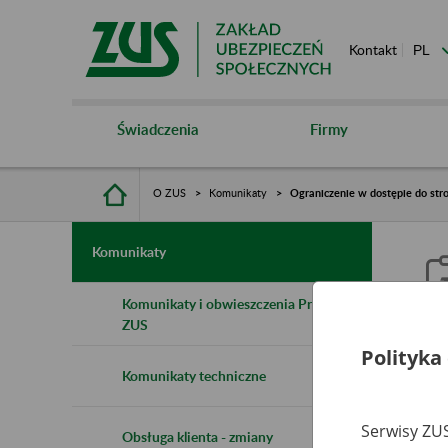
Kontakt
Świadczenia
Firmy
O ZUS
Komunikaty
Ograniczenie w dostępie do st
Komunikaty
Komunikaty i obwieszczenia Prezesa
ZUS
O
Polityka
Komunikaty techniczne
1
Serwisy ZUS
Obsługa klienta - zmiany