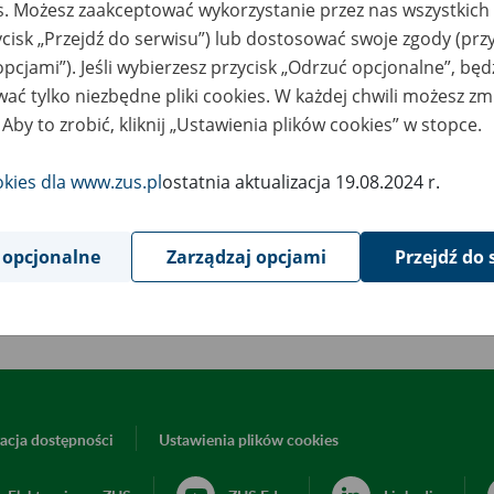
es. Możesz zaakceptować wykorzystanie przez nas wszystkich 
1
czerwca
2024
ycisk „Przejdź do serwisu”) lub dostosować swoje zgody (przy
opcjami”). Jeśli wybierzesz przycisk „Odrzuć opcjonalne”, bę
ać tylko niezbędne pliki cookies. W każdej chwili możesz zm
wiązku z koniecznością przeprowadzenia prac serwisowych, 11 
 Aby to zrobić, kliknij „Ustawienia plików cookies” w stopce.
ziny 22:00, wystąpią ograniczenia w dostępie do strony www.zus
okies dla www.zus.pl
ostatnia aktualizacja 19.08.2024 r.
epraszamy za utrudnienia.
 opcjonalne
Zarządzaj opcjami
Przejdź do 
Powrót do listy
acja dostępności
Ustawienia plików cookies