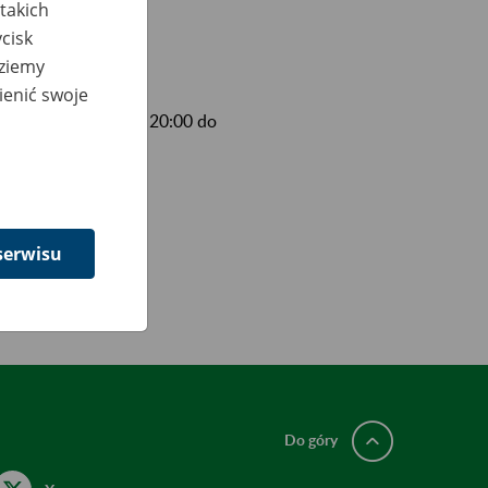
takich
cisk
dziemy
ienić swoje
czerwca od godziny 20:00 do
.pl.
serwisu
Do góry