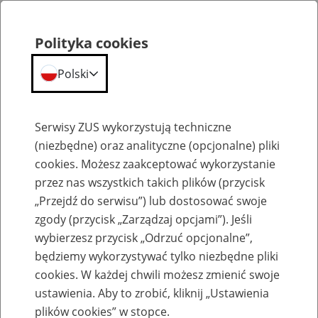
Polityka cookies
Polski
Menu
Szukaj
Serwisy ZUS wykorzystują techniczne
(niezbędne) oraz analityczne (opcjonalne) pliki
cookies. Możesz zaakceptować wykorzystanie
Bieżące wyjaśnienia komórek merytorycznych
przez nas wszystkich takich plików (przycisk
„Przejdź do serwisu”) lub dostosować swoje
zgody (przycisk „Zarządzaj opcjami”). Jeśli
wybierzesz przycisk „Odrzuć opcjonalne”,
będziemy wykorzystywać tylko niezbędne pliki
cookies. W każdej chwili możesz zmienić swoje
Świadczenie postojowe jednokrotne,
ustawienia. Aby to zrobić, kliknij „Ustawienia
dwukrotne lub trzykrotne
plików cookies” w stopce.