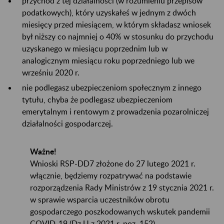
przychód z tej działalności (w rozumieniu przepisów
podatkowych), który uzyskałeś w jednym z dwóch
miesięcy przed miesiącem, w którym składasz wniosek
był niższy co najmniej o 40% w stosunku do przychodu
uzyskanego w miesiącu poprzednim lub w
analogicznym miesiącu roku poprzedniego lub we
wrześniu 2020 r.
nie podlegasz ubezpieczeniom społecznym z innego
tytułu, chyba że podlegasz ubezpieczeniom
emerytalnym i rentowym z prowadzenia pozarolniczej
działalności gospodarczej.
Ważne!
Wnioski RSP-DD7 złożone do 27 lutego 2021 r.
włącznie, będziemy rozpatrywać na podstawie
rozporządzenia Rady Ministrów z 19 stycznia 2021 r.
w sprawie wsparcia uczestników obrotu
gospodarczego poszkodowanych wskutek pandemii
COVID-19 (Dz.U z 2021 r. poz. 152).