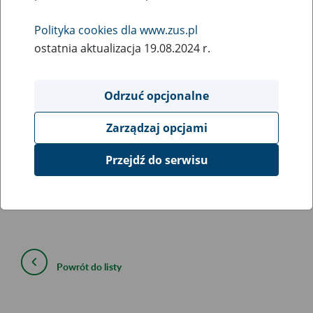
25
sierpnia
Polityka cookies dla www.zus.pl
2017
ostatnia aktualizacja 19.08.2024 r.
Odrzuć opcjonalne
Szanowni Państwo,
w związku z wdrożeniem nowych metryk 113 i 114,
Zarządzaj opcjami
dnia 25.08.2017 r. w godz. 17:30 - 19:00, w
programie Płatnik, mogą wystąpić ograniczenia w
Przejdź do serwisu
komunikacji elektronicznej z ZUS.
Za powstałe utrudnienia przepraszamy.
Powrót do listy