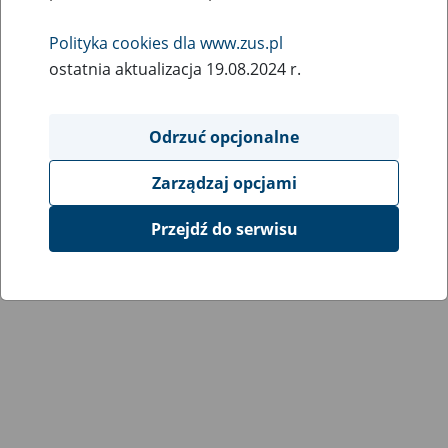
9
lutego
Polityka cookies dla www.zus.pl
2021
ostatnia aktualizacja 19.08.2024 r.
Informujemy, że przywróciliśmy pełną funkcjonalność
Odrzuć opcjonalne
portalu PUE ZUS.
Zarządzaj opcjami
Przepraszamy za utrudnienia.
Przejdź do serwisu
Powrót do listy