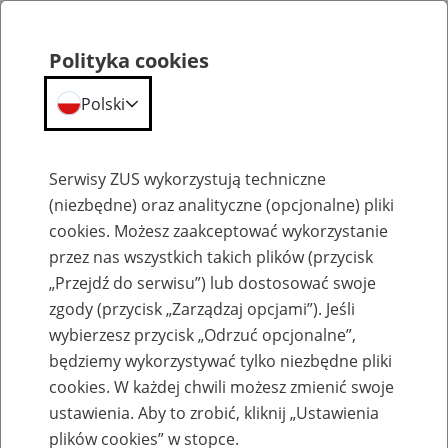
Polityka cookies
Polski
Menu
Szukaj
Serwisy ZUS wykorzystują techniczne
(niezbędne) oraz analityczne (opcjonalne) pliki
cookies. Możesz zaakceptować wykorzystanie
Komunikaty
przez nas wszystkich takich plików (przycisk
„Przejdź do serwisu”) lub dostosować swoje
zgody (przycisk „Zarządzaj opcjami”). Jeśli
wybierzesz przycisk „Odrzuć opcjonalne”,
będziemy wykorzystywać tylko niezbędne pliki
cookies. W każdej chwili możesz zmienić swoje
Przywrócenie pełnej funkcjonalności PUE
ustawienia. Aby to zrobić, kliknij „Ustawienia
ZUS
plików cookies” w stopce.