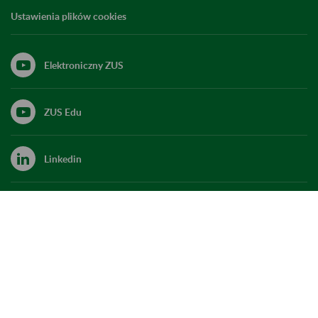
Ustawienia plików cookies
Elektroniczny ZUS
ZUS Edu
Linkedin
X
Kanał RSS
Do góry