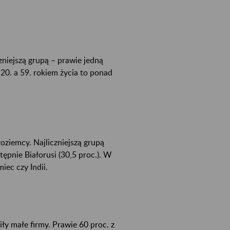
niejszą grupą – prawie jedną
0. a 59. rokiem życia to ponad
ziemcy. Najliczniejszą grupą
ępnie Białorusi (30,5 proc.). W
iec czy Indii.
y małe firmy. Prawie 60 proc. z