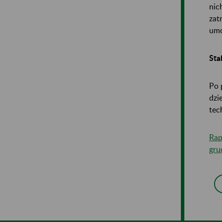
nic
zat
um
Sta
Po 
dzi
tec
Rap
gru