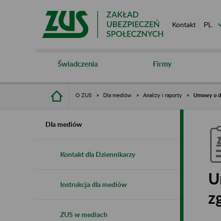
Kontakt
Świadczenia
Firmy
O ZUS
Dla mediów
Analizy i raporty
Umowy o dzi
Dla mediów
Kontakt dla Dziennikarzy
U
Instrukcja dla mediów
z
ZUS w mediach