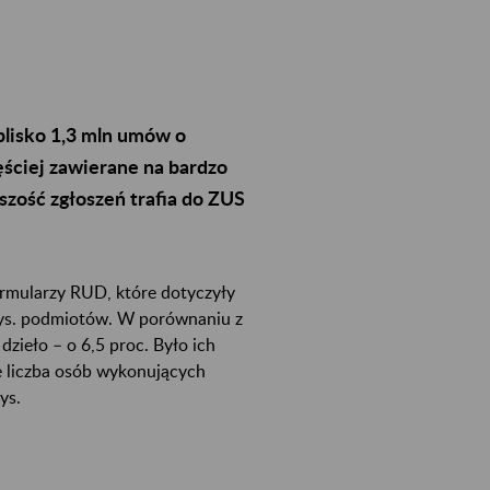
blisko 1,3 mln umów o
ęściej zawierane na bardzo
szość zgłoszeń trafia do ZUS
ormularzy RUD, które dotyczyły
 tys. podmiotów. W porównaniu z
 dzieło – o 6,5 proc. Było ich
e liczba osób wykonujących
ys.