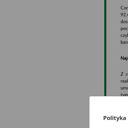
Cor
92,
dos
poc
czy
bar
Naj
Z r
rea
umó
tyg
zna
bar
Polityka
Naj