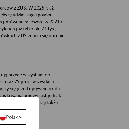
iorców z ZUS. W 2025 r. aż
iększy udział tego sposobu
 porównania: jeszcze w 2021 r.
o ich już tylko ok. 74 tys.,
acówkach ZUS zdarza się obecnie
tują przede wszystkim do
 – to aż 29 proc. wszystkich
ńczy się przed upływem około
zas trwania umowy jest jednak
ch zleceń pojawiają się także
Polski