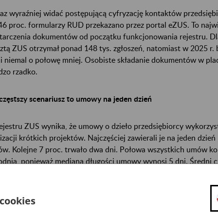
az wyraźniej widać postępującą cyfryzację kontaktów przedsięb
46 proc. formularzy RUD przekazano przez portal eZUS. To najw
tarczenia dokumentów od początku funkcjonowania rejestru. Dla
ztą ZUS otrzymał ponad 148 tys. zgłoszeń, natomiast w 2025 r. był
li niemal o połowę mniej. Osobiste składanie dokumentów w pl
dzo rzadko.
częstszy scenariusz to umowy na jeden dzień
ejestru ZUS wynika, że umowy o dzieło przedsiębiorcy wykorzys
lizacji krótkich projektów. Najczęściej zawierali je na jeden dzień
w. Kolejne 7 proc. trwało dwa dni. Połowa wszystkich umów ko
odnia, ponieważ mediana długości umowy wynosi 5 dni. Średni c
cznie dłuższy i wynosi 34 dni, co pokazuje, że obok bardzo krótki
dziej rozbudowane projekty.
 cookies
więcej w branżach kreatywnych i technologicznych