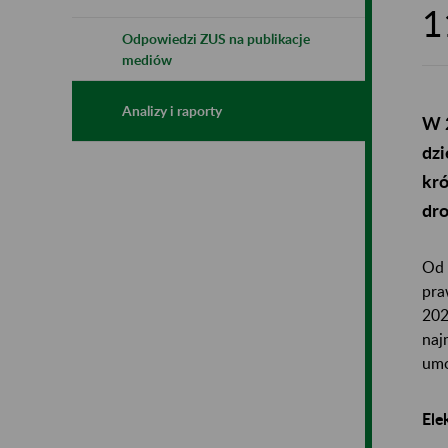
1
Odpowiedzi ZUS na publikacje
mediów
Analizy i raporty
W 2
dzi
kró
dro
Od 
pra
202
naj
umo
Ele