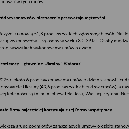
onawców tych umów.
ód wykonawców nieznacznie przeważają mężczyźni
czyźni stanowią 51,3 proc. wszystkich zgłoszonych osób. Najlicz
artą wykonawców – są osoby w wieku 30–39 lat. Osoby między 2
proc. wszystkich wykonawców umów o dzieło.
zoziemcy – głównie z Ukrainy i Białorusi
025 r. około 6 proc. wykonawców umów o dzieło stanowili cudzo
i obywatele Ukrainy (43,6 proc. wszystkich cudzoziemców), a nast
szej kolejności są to m.in. obywatele Rosji, Wielkiej Brytanii, Niem
małe firmy najczęściej korzystają z tej formy współpracy
większą grupę podmiotów zgłaszających umowy o dzieło stanowił