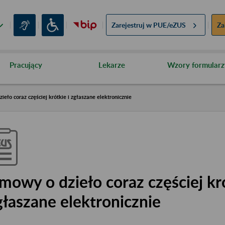
Zarejestruj w
PUE/eZUS
Za
Pracujący
Lekarze
Wzory formularz
eło coraz częściej krótkie i zgłaszane elektronicznie
mowy o dzieło coraz częściej kró
głaszane elektronicznie