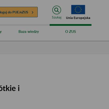
loguj do
PUE/eZUS
Szukaj
y
Baza wiedzy
O ZUS
tkie i