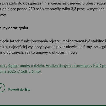
h zgłaszało do ubezpieczeń nie więcej niż dziewięciu ubezpieczo
rudniające ponad 250 osób stanowiły tylko 3,3 proc. wszystkich 
owy.
bilny obraz rynku
pięciu latach funkcjonowania rejestru można zauważyć stabiln
eło są najczęściej wykorzystywane przez niewielkie firmy, szczeg
hnologicznych, i są to umowy krótkoterminowe.
ort „Rejestr umów o dzieło. Analiza danych z formularzy RUD p
dnia 2025 r.” (pdf 3,6 mb)
.
Powrót do listy