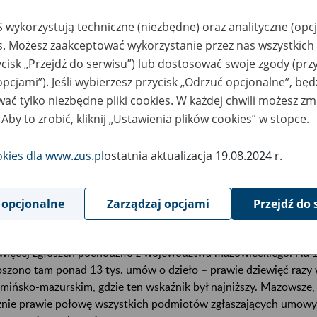
 wykorzystują techniczne (niezbędne) oraz analityczne (opc
ad połowa wykonawców umów o dzieło pracowała w trzech sekt
es. Możesz zaakceptować wykorzystanie przez nas wszystkich 
informacja i komunikacja – 20,5 proc. wykonawców,
ycisk „Przejdź do serwisu”) lub dostosować swoje zgody (przy
działalność profesjonalna, naukowa i techniczna – 17,5 proc.,
opcjami”). Jeśli wybierzesz przycisk „Odrzuć opcjonalne”, bę
ać tylko niezbędne pliki cookies. W każdej chwili możesz zm
działalność związana z kulturą, rozrywką i rekreacją – 14,6 proc.
 Aby to zrobić, kliknij „Ustawienia plików cookies” w stopce.
orównaniu z rokiem poprzednim w 2025 r. najbardziej zwiększył
okies dla www.zus.pl
ostatnia aktualizacja 19.08.2024 r.
wy o dzieło w sektorze usług administrowania i działalności wspi
większy spadek widoczny jest w sekcji przetwórstwo przemysłowe
 opcjonalne
Zarządzaj opcjami
Przejdź do 
owsze zdecydowanym liderem
więcej zgłoszeń pochodziło z województwa mazowieckiego. Na 1
oszono tam ponad 13 tys. umów o dzieło – prawie dziewięć razy
mińsko-mazurskim, gdzie ten wskaźnik był najniższy. Mazowsze, 
znie prawie połowę wszystkich podmiotów zgłaszających umowy 