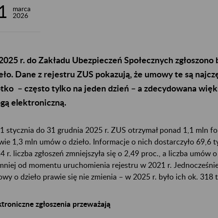
1
marca
2026
025 r. do Zakładu Ubezpieczeń Społecznych zgłoszono 
eło. Dane z rejestru ZUS pokazują, że umowy te są najcz
tko – często tylko na jeden dzień – a zdecydowana więk
gą elektroniczną.
1 stycznia do 31 grudnia 2025 r. ZUS otrzymał ponad 1,1 mln f
wie 1,3 mln umów o dzieło. Informacje o nich dostarczyło 69,6
4 r. liczba zgłoszeń zmniejszyła się o 2,49 proc., a liczba umów o
mniej od momentu uruchomienia rejestru w 2021 r. Jednocześni
wy o dzieło prawie się nie zmienia – w 2025 r. było ich ok. 318 t
ktroniczne zgłoszenia przeważają