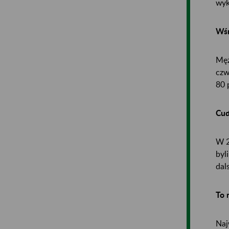
wyk
Wśr
Męż
czw
80 
Cud
W 2
byl
dal
To 
Naj