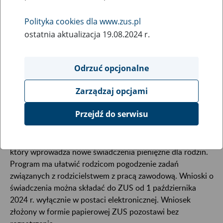
28
sierpnia
Polityka cookies dla www.zus.pl
2024
ostatnia aktualizacja 19.08.2024 r.
Odrzuć opcjonalne
Już od 1 października 2024 r. będzie można składać
wnioski o świadczenia z programu Aktywny Rodzic.
Zarządzaj opcjami
ZUS będzie przyjmował zgłoszenia wyłącznie w
formie elektronicznej.
Przejdź do serwisu
1 października 2024 r. rusza program Aktywny Rodzic,
który wprowadza nowe świadczenia pieniężne dla rodzin.
Program ma ułatwić rodzicom pogodzenie zadań
związanych z rodzicielstwem z pracą zawodową. Wnioski o
świadczenia można składać do ZUS od 1 października
2024 r. wyłącznie w postaci elektronicznej. Wniosek
złożony w formie papierowej ZUS pozostawi bez