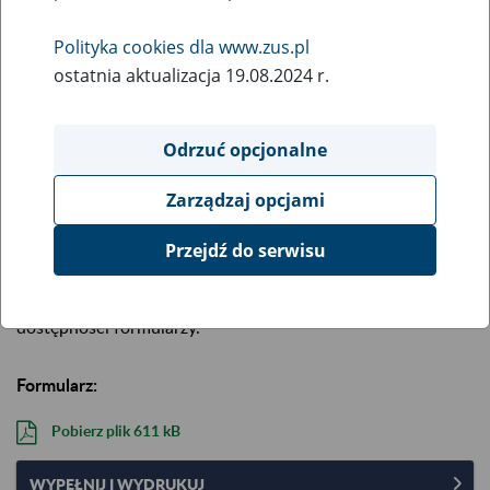
Opis:
Zgłoszenie/zmiana danych płatnika składek - osoby
Polityka cookies dla www.zus.pl
prawnej lub jednostki organizacyjnej nieposiadającej
ostatnia aktualizacja 19.08.2024 r.
osobowości prawnej
Aktualizacja 14.05.2021 r.
Odrzuć opcjonalne
Aby wypełnić i wydrukować formularz na komputerze,
skorzystaj z pliku „Wypełnij i wydrukuj”.
Najpierw zapisz go
Zarządzaj opcjami
na komputerze
, a potem wypełnij w programie Adobe
Reader (darmowy) lub Adobe Acrobat.
Przejdź do serwisu
Przeglądarki internetowe (np. Chrome, Edge, Safari,
Internet Explorer) nie zapewniają odpowiedniej walidacji i
dostępności formularzy.
Formularz:
Pobierz plik
611 kB
WYPEŁNIJ I WYDRUKUJ