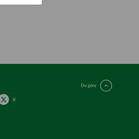
nywane.
Do góry
X