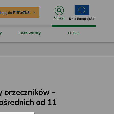
loguj do
PUE/eZUS
Szukaj
y
Baza wiedzy
O ZUS
y orzeczników –
ośrednich od 11