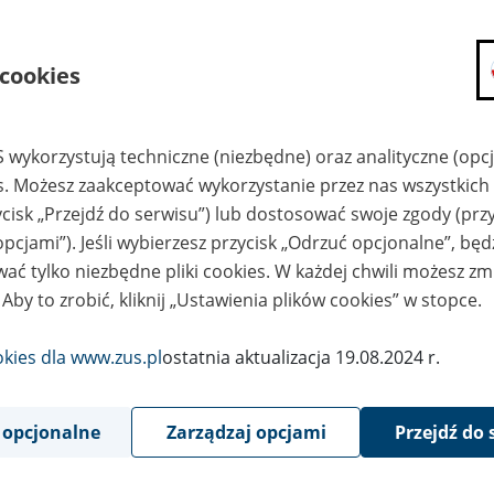
4
maja
 cookies
2020
 wykorzystują techniczne (niezbędne) oraz analityczne (opc
11 maja 2020 r. przywróciliśmy realizację badań bezpośrednich 
es. Możesz zaakceptować wykorzystanie przez nas wszystkich 
. Przywracanie badań bezpośrednich w ZUS będzie realizowan
ycisk „Przejdź do serwisu”) lub dostosować swoje zgody (przy
elkich środków ostrożności dostosowanych do aktualnej sytuacji
opcjami”). Jeśli wybierzesz przycisk „Odrzuć opcjonalne”, bę
elacji z regulacjami prawnymi i zaleceniami rządowymi.
ać tylko niezbędne pliki cookies. W każdej chwili możesz zm
 Aby to zrobić, kliknij „Ustawienia plików cookies” w stopce.
nowanie badań w poszczególnych jednostkach ZUS odbywa się z
nu i rozwoju sytuacji epidemiologicznej na terenie właściwości t
okies dla www.zus.pl
ostatnia aktualizacja 19.08.2024 r.
padku liczby zachorowań na koronawirusa w danym regionie.
zpieczeni są indywidualnie zawiadamiani o terminie i miejscu b
 opcjonalne
Zarządzaj opcjami
Przejdź do 
wadzi postępowanie związane z wydaniem orzeczenia.
Nie należ
yjeżdżać do ZUS – bez uprzedniego otrzymania zawiadomienia o 