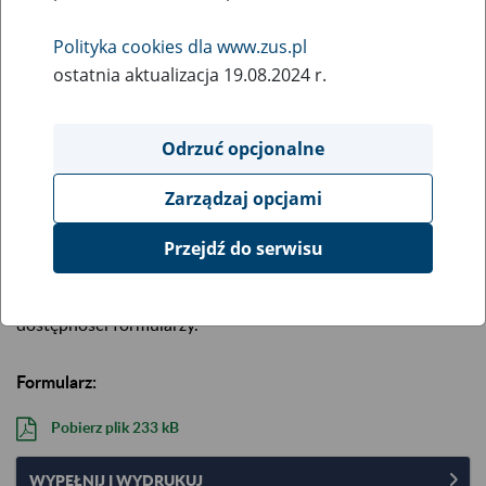
Opis:
Oświadczenie o stanie rodzinnym i majątkowym oraz
Polityka cookies dla www.zus.pl
sytuacji materialnej osoby fizycznej, która prowadzi pełną
ostatnia aktualizacja 19.08.2024 r.
księgowość
Aktualizacja formularza: 27 stycznia 2025 r.
Odrzuć opcjonalne
Aby wypełnić i wydrukować formularz na komputerze,
skorzystaj z pliku „Wypełnij i wydrukuj”.
Najpierw zapisz go
Zarządzaj opcjami
na komputerze
, a potem wypełnij w programie Adobe
Reader (darmowy) lub Adobe Acrobat.
Przejdź do serwisu
Przeglądarki internetowe (np. Chrome, Edge, Safari,
Internet Explorer) nie zapewniają odpowiedniej walidacji i
dostępności formularzy.
Formularz:
Pobierz plik
233 kB
WYPEŁNIJ I WYDRUKUJ