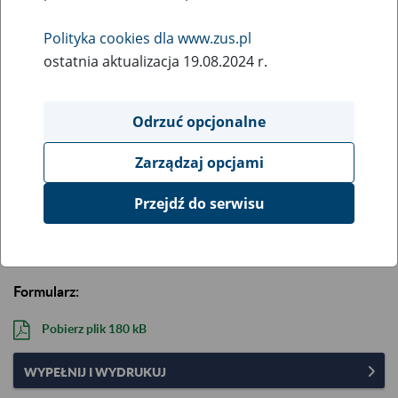
Opis:
Oświadczenie przedsiębiorcy o wielkości otrzymanej
Polityka cookies dla www.zus.pl
pomocy publicznej de minimis.
ostatnia aktualizacja 19.08.2024 r.
Aktualizacja formularza: 18 lipca 2025 r.
Aby wypełnić i wydrukować formularz na komputerze,
Odrzuć opcjonalne
skorzystaj z pliku „Wypełnij i wydrukuj”.
Najpierw zapisz go
na komputerze
, a potem wypełnij w programie Adobe
Zarządzaj opcjami
Reader (darmowy) lub Adobe Acrobat.
Przeglądarki internetowe (np. Chrome, Edge, Safari,
Przejdź do serwisu
Internet Explorer) nie zapewniają odpowiedniej walidacji i
dostępności formularzy.
Formularz:
Pobierz plik
180 kB
WYPEŁNIJ I WYDRUKUJ