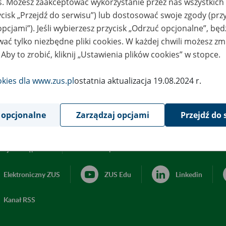
es. Możesz zaakceptować wykorzystanie przez nas wszystkich 
ycisk „Przejdź do serwisu”) lub dostosować swoje zgody (przy
opcjami”). Jeśli wybierzesz przycisk „Odrzuć opcjonalne”, bę
ać tylko niezbędne pliki cookies. W każdej chwili możesz zm
 Aby to zrobić, kliknij „Ustawienia plików cookies” w stopce.
okies dla www.zus.pl
ostatnia aktualizacja 19.08.2024 r.
 opcjonalne
Zarządzaj opcjami
Przejdź do 
acja dostępności
Ustawienia plików cookies
Elektroniczny ZUS
ZUS Edu
Linkedin
Kanał RSS