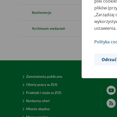
pliki cooki
plików (prz
Konferencje
„Zarządzaj 
wykorzystyw
ustawienia.
Archiwum wydarzeń
Polityka co
Odrzuć
Zamówienia publiczne
Deklar
Oferty pracy w ZUS
Praktyki i staże w ZUS
Konkursy ofert
Mienie zbędne
Mapa serwisu