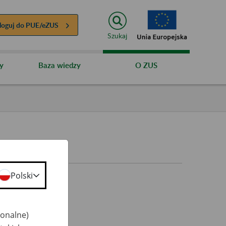
loguj do
PUE/eZUS
Szukaj
y
Baza wiedzy
O ZUS
Polski
jonalne)