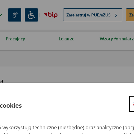
Zarejestruj w
PUE/eZUS
Za
Pracujący
Lekarze
Wzory formularz
ąd
 cookies
 wykorzystują techniczne (niezbędne) oraz analityczne (opc