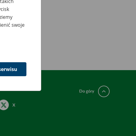
takich
cisk
dziemy
ienić swoje
serwisu
Do góry
X