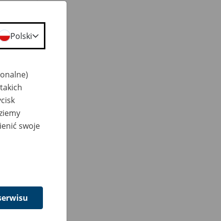
Polski
jonalne)
takich
cisk
dziemy
ienić swoje
serwisu