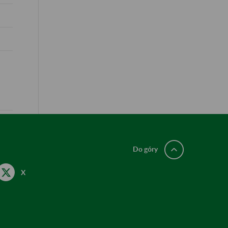
Do góry
X