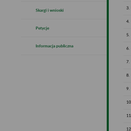
3.
Skargi i wnioski
4.
Petycje
5.
Informacja publiczna
6.
7.
8.
9.
10
11
12