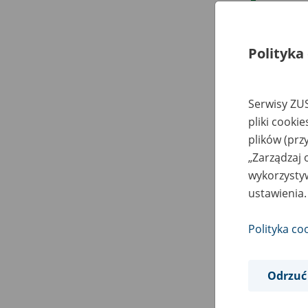
13
Polityka
14
15
Serwisy ZUS
pliki cooki
16
plików (prz
17
„Zarządzaj 
wykorzystyw
18
ustawienia.
19
Polityka co
20
Odrzuć
21