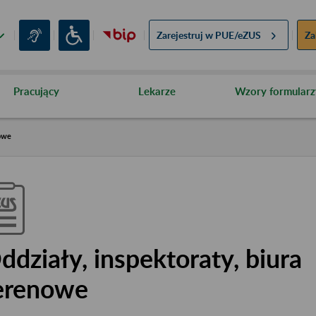
Zarejestruj w
PUE/eZUS
Za
Pracujący
Lekarze
Wzory formularz
nowe
ddziały, inspektoraty, biura
erenowe