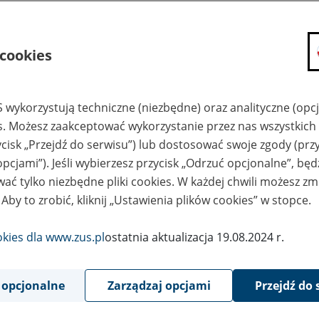
.
ZUS Oddział w Koszalinie
 cookies
.
ZUS Oddział w Krakowie
.
ZUS Oddział w Legnicy
 wykorzystują techniczne (niezbędne) oraz analityczne (opc
es. Możesz zaakceptować wykorzystanie przez nas wszystkich 
.
ZUS Oddział w Lublinie
ycisk „Przejdź do serwisu”) lub dostosować swoje zgody (przy
.
ZUS I Oddział w Łodzi
opcjami”). Jeśli wybierzesz przycisk „Odrzuć opcjonalne”, bę
ać tylko niezbędne pliki cookies. W każdej chwili możesz zm
.
ZUS II Oddział w Łodzi
 Aby to zrobić, kliknij „Ustawienia plików cookies” w stopce.
.
ZUS Oddział w Nowym Sączu
okies dla www.zus.pl
ostatnia aktualizacja 19.08.2024 r.
.
ZUS Oddział w Olsztynie
 opcjonalne
Zarządzaj opcjami
Przejdź do 
.
ZUS Oddział w Opolu