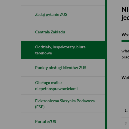
Ni
Zadaj pytanie ZUS
je
Centrala Zakładu
Wys
Oddziały, inspektoraty, biura
właś
terenowe
pra
Punkty obsługi klientów ZUS
Wpi
Obsługa osób z
niepełnosprawnościami
Elektroniczna Skrzynka Podawcza
(ESP)
1.
Portal eZUS
2.