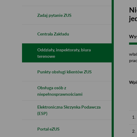
Ni
Zadaj pytanie ZUS
je
Centrala Zakładu
Wys
Oddziały, inspektoraty, biura
właś
terenowe
pra
Punkty obsługi klientów ZUS
Wpi
Obsługa osób z
niepełnosprawnościami
Elektroniczna Skrzynka Podawcza
(ESP)
1.
Portal eZUS
2.