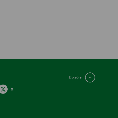
Do góry
X