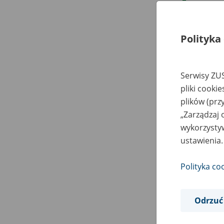
13
Polityka
14
15
Serwisy ZUS
pliki cooki
16
plików (prz
17
„Zarządzaj 
wykorzystyw
18
ustawienia.
19
Polityka co
20
Odrzuć
21