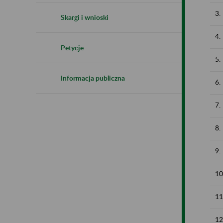
3.
Skargi i wnioski
4.
Petycje
5.
Informacja publiczna
6.
7.
8.
9.
10
11
12