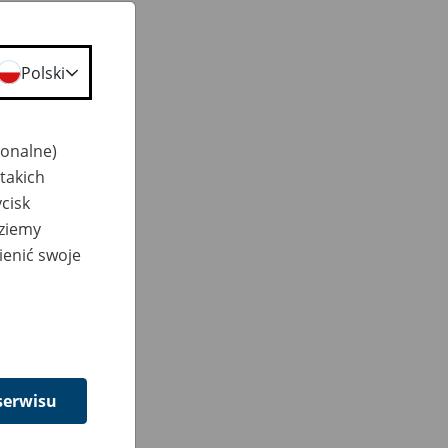
Polski
jonalne)
takich
cisk
dziemy
ienić swoje
serwisu