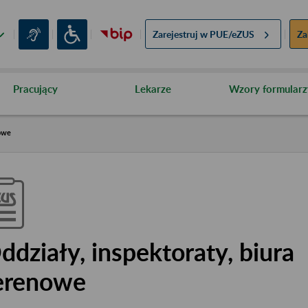
Zarejestruj w
PUE/eZUS
Za
Pracujący
Lekarze
Wzory formularz
nowe
ddziały, inspektoraty, biura
erenowe