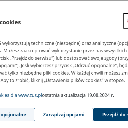
.
ZUS Oddział w Koszalinie
 cookies
.
ZUS Oddział w Krakowie
.
ZUS Oddział w Legnicy
 wykorzystują techniczne (niezbędne) oraz analityczne (opc
es. Możesz zaakceptować wykorzystanie przez nas wszystkich 
.
ZUS Oddział w Lublinie
ycisk „Przejdź do serwisu”) lub dostosować swoje zgody (przy
.
ZUS I Oddział w Łodzi
opcjami”). Jeśli wybierzesz przycisk „Odrzuć opcjonalne”, bę
ać tylko niezbędne pliki cookies. W każdej chwili możesz zm
.
ZUS II Oddział w Łodzi
 Aby to zrobić, kliknij „Ustawienia plików cookies” w stopce.
.
ZUS Oddział w Nowym Sączu
okies dla www.zus.pl
ostatnia aktualizacja 19.08.2024 r.
.
ZUS Oddział w Olsztynie
 opcjonalne
Zarządzaj opcjami
Przejdź do 
.
ZUS Oddział w Opolu