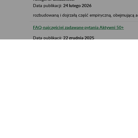
Data publikacji:
24 lutego 2026
rozbudowaną i dojrzałą część empiryczną, obejmującą 
FAQ-najczęściej zadawane pytania Aktywni 50+
Data publikacji:
22 grudnia 2025
sumę zgromadzonych składek Rozważyć dodatkowe oszczę
ZUSlab: Świadomość ryzyka w ubezpieczeniach społec
Data publikacji:
15 października 2025
performatywny sposób pokazał on, jak rozproszenie sy
Komentarz do artykułu „Obiecanki-zusanki” w portalu Ba
Kategoria:
aktualności
Data publikacji:
27 lutego 2025
indywidualne konto emerytalne (IKE), indywidualne kon
tys. osób, z...
Ministerstwo Finansów zachęca do skorzystania z usług