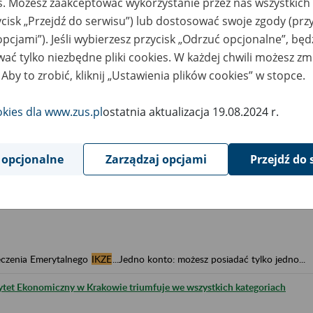
es. Możesz zaakceptować wykorzystanie przez nas wszystkich 
ycisk „Przejdź do serwisu”) lub dostosować swoje zgody (przy
opcjami”). Jeśli wybierzesz przycisk „Odrzuć opcjonalne”, bę
ać tylko niezbędne pliki cookies. W każdej chwili możesz zm
 Aby to zrobić, kliknij „Ustawienia plików cookies” w stopce.
okies dla www.zus.pl
ostatnia aktualizacja 19.08.2024 r.
)
 opcjonalne
Zarządzaj opcjami
Przejdź do 
eczenia Emerytalnego
IKZE
...Jedno konto: możesz posiadać tylko jedno...
sytet Ekonomiczny w Krakowie triumfuje we wszystkich kategoriach