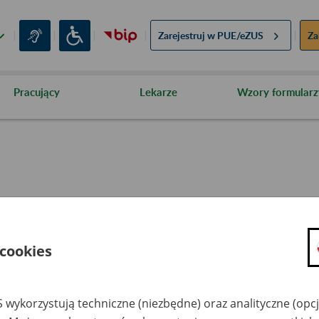
Zarejestruj w
PUE/eZUS
Za
Pracujący
Lekarze
Wzory formularz
Data od:
 cookies
 wykorzystują techniczne (niezbędne) oraz analityczne (opc