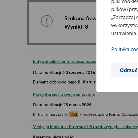
pliki cooki
plików (prz
„Zarządzaj 
Szukana fraza:
ikze
wykorzystyw
Wyniki:
8
ustawienia.
Polityka co
Indywidualne konto zabezpieczenia emerytalnego (
IKZE
Odrzuć
Data publikacji:
30 czerwca 2016
Element dobrowolnego III filaru systemu emerytalnego.
Przygotuj się na swoją emeryturę
Data publikacji:
25 marca 2026
III filar emerytalny:
IKZE
- Indywidualne Konto Zabezpi
V edycja Konkursu Prezesa ZUS rozstrzygnięta. Uniwer
Kategoria:
aktualności