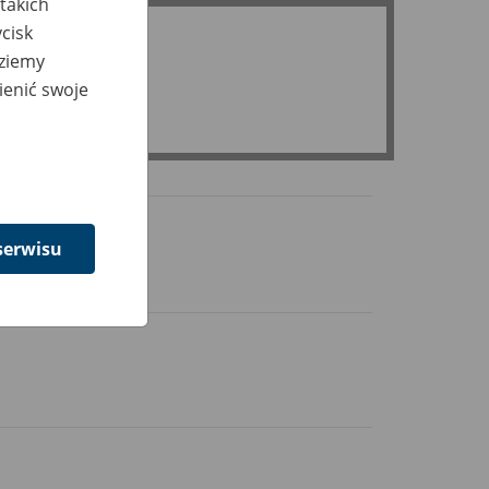
takich
cisk
dziemy
ienić swoje
serwisu