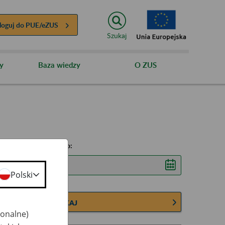
loguj do
PUE/eZUS
Szukaj
y
Baza wiedzy
O ZUS
Data do:
Polski
SZUKAJ
jonalne)