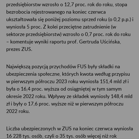
przedsiębiorstw wzrosło o 12,7 proc. rok do roku, stopa
bezrobocia rejestrowanego na koniec czerwca
ukształtowała się poniżej poziomu sprzed roku (o 0,2 p.p.) i
wyniosła 5 proc. Z kolei przeciętne zatrudnienie (w
sektorze przedsiębiorstw) wzrosło o 0,7 proc. rok do roku
– komentuje wyniki raportu prof. Gertruda Uścińska,
prezes ZUS.
Największą pozycją przychodów FUS były składki na
ubezpieczenia społeczne, których kwota według przypisu
w pierwszym półroczu 2023 roku wyniosła 151,4 mld zł i
była o 16,4 proc. wyższa od osiągniętej w tym samym
okresie 2022 roku. Wpływy ze składek wyniosły 148,4 mld
zł i były o 17,6 proc. wyższe niż w pierwszym półroczu
2022 roku.
Liczba ubezpieczonych w ZUS na koniec czerwca wyniosła
16 228 tys. osób, czyli o 35 tys. osób więcej niż rok