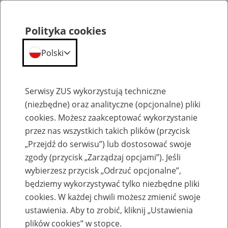
Polityka cookies
Polski
Menu
Szukaj
Serwisy ZUS wykorzystują techniczne
(niezbędne) oraz analityczne (opcjonalne) pliki
cookies. Możesz zaakceptować wykorzystanie
Analizy i raporty
przez nas wszystkich takich plików (przycisk
„Przejdź do serwisu”) lub dostosować swoje
zgody (przycisk „Zarządzaj opcjami”). Jeśli
wybierzesz przycisk „Odrzuć opcjonalne”,
będziemy wykorzystywać tylko niezbędne pliki
cookies. W każdej chwili możesz zmienić swoje
Dobra sytuacja Funduszu Ubezpieczeń
ustawienia. Aby to zrobić, kliknij „Ustawienia
Społecznych
plików cookies” w stopce.