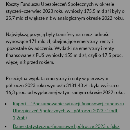
Koszty Funduszu Ubezpieczeń Społecznych w okresie
styczeń–czerwiec 2023 roku wyniosły 175,5 mld zł i były o
25,7 mld zł większe niż w analogicznym okresie 2022 roku.
Największą pozycją były transfery na rzecz ludności
wynoszące 171 mld zł, obejmujące emerytury, renty i
pozostałe świadczenia. Wydatki na emerytury i renty
finansowane z FUS wyniosły 155 mld zł, czyli o 17,5 proc.
więcej niż przed rokiem.
Przeciętna wypłata emerytury i renty w pierwszym
półroczu 2023 roku wyniosła 3181,43 zł i była wyższa o
16,3 proc. od wypłacanej w tym samym okresie 2022 roku.
Raport - "Podsumowanie sytuacji finansowej Funduszu
Ubezpieczeń Społecznych w I półroczu 2023 r." (pdf
1,2mb)
Dane statystyczno-finansowe I półrocze 2023 r. (xlsx