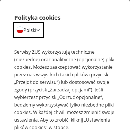
Polityka cookies
Polski
Menu
Szukaj
Serwisy ZUS wykorzystują techniczne
(niezbędne) oraz analityczne (opcjonalne) pliki
cookies. Możesz zaakceptować wykorzystanie
Aktualności
przez nas wszystkich takich plików (przycisk
„Przejdź do serwisu”) lub dostosować swoje
zgody (przycisk „Zarządzaj opcjami”). Jeśli
wybierzesz przycisk „Odrzuć opcjonalne”,
będziemy wykorzystywać tylko niezbędne pliki
cookies. W każdej chwili możesz zmienić swoje
Rodzina 500+ przez PUE ZUS – nowy
ustawienia. Aby to zrobić, kliknij „Ustawienia
okres świadczeniowy w 2021 roku
plików cookies” w stopce.