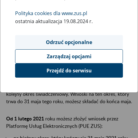
29
stycznia
Polityka cookies dla www.zus.pl
2021
ostatnia aktualizacja 19.08.2024 r.
Odrzuć opcjonalne
Najbliższy okres świadczeniowy dla programu
Rodzina 500+ będzie trwał od 1 czerwca 2021 roku
Zarządzaj opcjami
do 31 maja 2022 roku. Pamiętaj, aby złożyć wniosek
na świadczenie dla Twojego dziecka.
Przejdź do serwisu
Aby korzystać z 500+, trzeba co roku składać wniosek na
kolejny okres świadczeniowy. Wnioski na ten okres, który
trwa do 31 maja tego roku, możesz składać do końca maja.
Od 1 lutego 2021
roku możesz złożyć wniosek przez
Platformę Usług Elektronicznych (PUE ZUS):
na bieżący okres, który kończy się 31 maja 2021 roku,