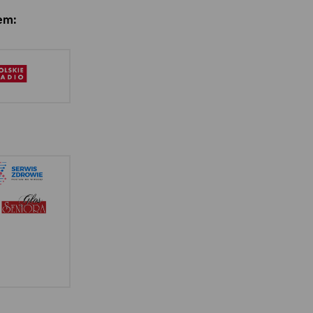
em:
: