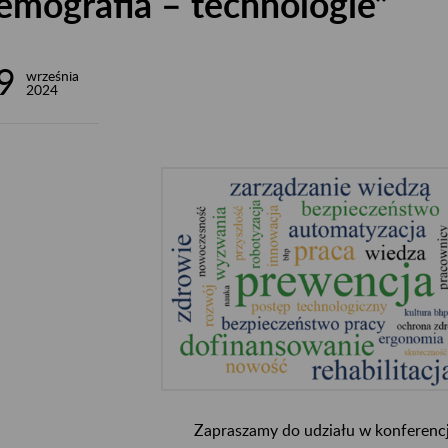
emografia – technologie”
9
września
2024
Zapraszamy do udziału w konferencj