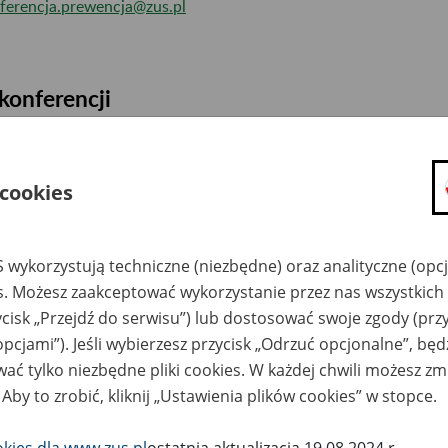
ferencja.prewencja@zus.pl
konferencji
amach obchodów jubileuszu 90-lecia Zakładu Ubezpieczeń Społ
ferencja pn. „Prewencja drogą do bezpiecznego i zdrowego jutra
 cookies
hnologie”.
em konferencji jest prezentacja działań ZUS w obszarze prewenc
 wykorzystują techniczne (niezbędne) oraz analityczne (opc
rzyszłymi wyzwaniami związanymi m.in. ze stanem zdrowia publi
es. Możesz zaakceptować wykorzystanie przez nas wszystkich 
z zmianami technologicznymi zachodzącymi w otaczającym nas ś
ycisk „Przejdź do serwisu”) lub dostosować swoje zgody (przy
opcjami”). Jeśli wybierzesz przycisk „Odrzuć opcjonalne”, bę
wencja rentowa i wypadkowa jest ważnym obszarem działalnośc
ać tylko niezbędne pliki cookies. W każdej chwili możesz zm
łecznych. Utrzymanie zdolności do pracy przez cały okres akt
 Aby to zrobić, kliknij „Ustawienia plików cookies” w stopce.
zpieczonych, w szczególności poprzez minimalizację ryzyka niez
adku przy pracy stanowi istotny element i inwestycję w system 
okies dla www.zus.pl
ostatnia aktualizacja 19.08.2024 r.