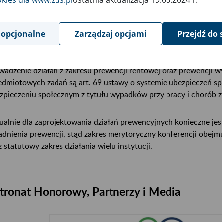
ałania te wymagają współpracy wielu podmiotów oraz wymiany 
tytucjami i partnerami.
 opcjonalne
Zarządzaj opcjami
Przejdź do 
cnie działania prewencyjne ZUS to szeroki katalog usług realizo
resu prewencji. Jednym z podstawowych zadań Zakładu Ubezpie
wadzenie działań z zakresu prewencji rentowej oraz prewencji
edmiotowych zadań są art. 69 ustawy o systemie ubezpieczeń sp
zpieczeniu społecznym z tytułu wypadków przy pracy i chorób
ualnie dla zaprojektowania działań prewencyjnych konieczne jest
adnienia prewencji, stąd zakres merytoryczny konferencji obejm
z statutowy zakres działania wielu instytucji.
tronat Honorowy, Partnerzy i Media