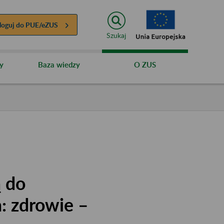
loguj do
PUE/eZUS
Szukaj
y
Baza wiedzy
O ZUS
ą do
: zdrowie –