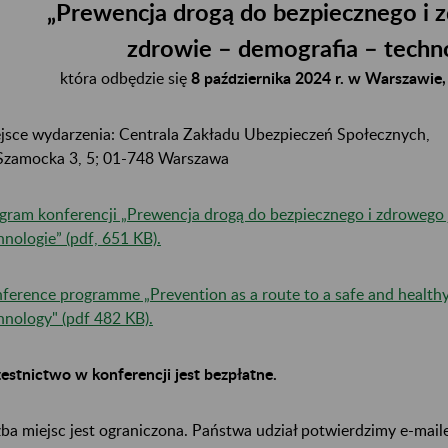
„Prewencja drogą do bezpiecznego i z
zdrowie – demografia – techn
która odbędzie się
8 października 2024 r. w Warszawie,
jsce wydarzenia: Centrala Zakładu Ubezpieczeń Społecznych,
 Szamocka 3, 5; 01-748 Warszawa
gram konferencji „Prewencja drogą do bezpiecznego i zdrowego j
hnologie” (pdf, 651 KB).
ference programme „Prevention as a route to a safe and healthy
hnology" (pdf 482 KB).
estnictwo w konferencji jest bezpłatne.
zba miejsc jest ograniczona. Państwa udział potwierdzimy e-mail