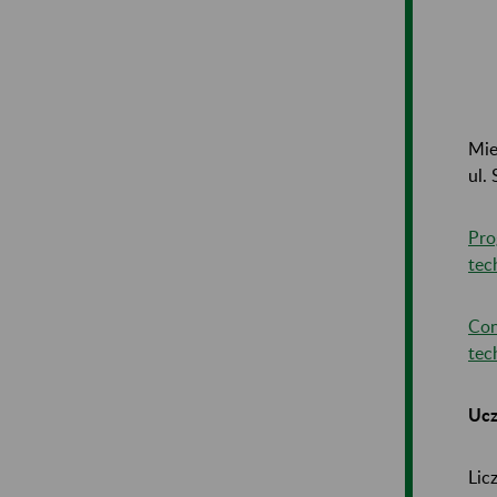
Mie
ul.
Pro
tec
Con
tec
Ucz
Lic