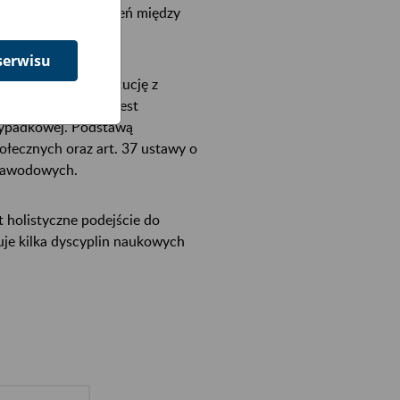
danych i doświadczeń między
serwisu
wanych przez instytucję z
czeń Społecznych jest
 wypadkowej. Podstawą
ołecznych oraz art. 37 ustawy o
 zawodowych.
 holistyczne podejście do
uje kilka dyscyplin naukowych