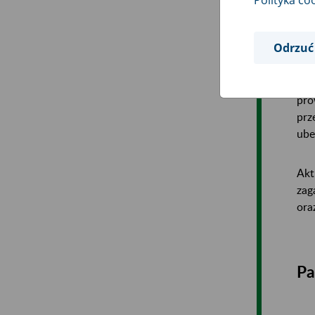
Dzi
ins
Odrzuć
Obe
zak
pro
prz
ube
Akt
zag
ora
Pa