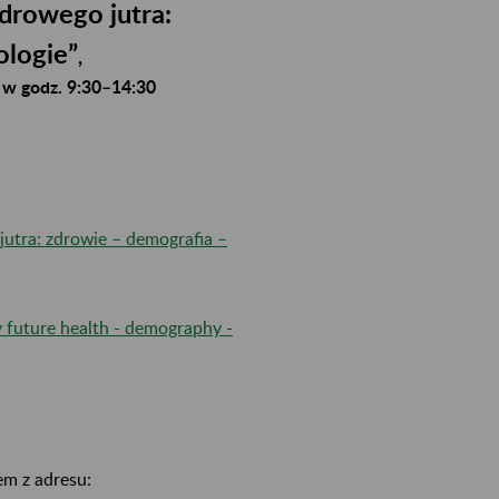
drowego jutra:
ologie”
,
 w godz. 9:30–14:30
utra: zdrowie – demografia –
 future health - demography -
em z adresu: