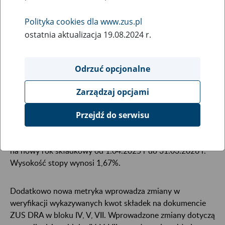
27
marca
Polityka cookies dla www.zus.pl
2025
ostatnia aktualizacja 19.08.2024 r.
Odrzuć opcjonalne
28 marca 2025 r., w godzinach 18:00 – 23:30
planujemy wdrożenie nowej metryki 307 dla wersji
Zarządzaj opcjami
10.02.002 programu Płatnik.
Przejdź do serwisu
Metryka wprowadza aktualizację informacji o wysokości
stóp procentowych składki na ubezpieczenie wypadkowe
na nowy rok składkowy od 1.04.2025 r do 31.03.2026 r.
Wysokość stopy wynosi 1,67%.
Dodatkowo nowa metryka wprowadza zmiany w
weryfikacji wykazywanych kwot składek na dokumencie
ZUS DRA w bloku IV, V, VII. Wprowadzone zmiany dotyczą