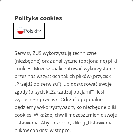
Polityka cookies
Polski
Menu
Szukaj
Serwisy ZUS wykorzystują techniczne
(niezbędne) oraz analityczne (opcjonalne) pliki
cookies. Możesz zaakceptować wykorzystanie
Komunikaty
przez nas wszystkich takich plików (przycisk
„Przejdź do serwisu”) lub dostosować swoje
zgody (przycisk „Zarządzaj opcjami”). Jeśli
wybierzesz przycisk „Odrzuć opcjonalne”,
będziemy wykorzystywać tylko niezbędne pliki
cookies. W każdej chwili możesz zmienić swoje
Wdrożenie nowej metryki programu
ustawienia. Aby to zrobić, kliknij „Ustawienia
Płatnik 28 marca 2025 r.
plików cookies” w stopce.