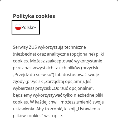
Polityka cookies
Polski
Menu
Szukaj
Serwisy ZUS wykorzystują techniczne
(niezbędne) oraz analityczne (opcjonalne) pliki
cookies. Możesz zaakceptować wykorzystanie
Opis spraw
przez nas wszystkich takich plików (przycisk
„Przejdź do serwisu”) lub dostosować swoje
zgody (przycisk „Zarządzaj opcjami”). Jeśli
wybierzesz przycisk „Odrzuć opcjonalne”,
będziemy wykorzystywać tylko niezbędne pliki
cookies. W każdej chwili możesz zmienić swoje
Jak wypełnić polecenie przelewu / wpłaty
ustawienia. Aby to zrobić, kliknij „Ustawienia
gotówkowej należności z tytułu składek do
plików cookies” w stopce.