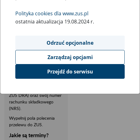
ZUS
Polityka cookies dla www.zus.pl
ostatnia aktualizacja 19.08.2024 r.
Przez internet
Osobiście
Co przygotować?
Odrzuć opcjonalne
Zaloguj się do bankowości
Zarządzaj opcjami
elektronicznej w swoim
banku.
Przejdź do serwisu
Ustal kwotę składek, którą
masz opłacić (zgodną ze
składkami wykazanymi w
ZUS DRA) oraz swój numer
rachunku składkowego
(NRS).
Wypełnij pola polecenia
przelewu do ZUS.
Jakie są terminy?